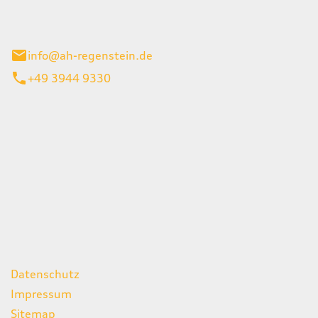
el 1
enburg
info@ah-regenstein.de
+49 3944 9330
iten
itag
07:00 - 18:00 Uhr
08:00 - 13:00 Uhr
geschlossen
ks
Datenschutz
Impressum
Sitemap