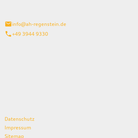
el 1
enburg
info@ah-regenstein.de
+49 3944 9330
iten
itag
07:00 - 18:00 Uhr
08:00 - 13:00 Uhr
geschlossen
ks
Datenschutz
Impressum
Sitemap