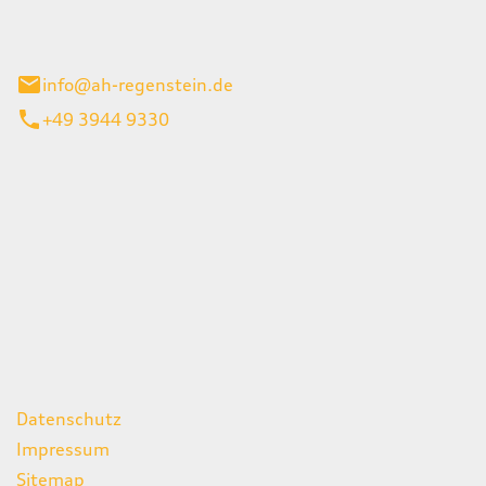
el 1
enburg
info@ah-regenstein.de
+49 3944 9330
iten
itag
07:00 - 18:00 Uhr
08:00 - 13:00 Uhr
geschlossen
ks
Datenschutz
Impressum
Sitemap