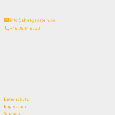
el 1
enburg
info@ah-regenstein.de
+49 3944 9330
iten
itag
07:00 - 18:00 Uhr
08:00 - 13:00 Uhr
geschlossen
ks
Datenschutz
Impressum
Sitemap