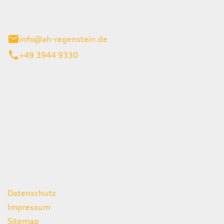
el 1
enburg
info@ah-regenstein.de
+49 3944 9330
iten
itag
07:00 - 18:00 Uhr
08:00 - 13:00 Uhr
geschlossen
ks
Datenschutz
Impressum
Sitemap