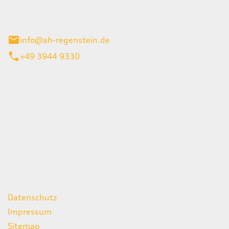
el 1
enburg
info@ah-regenstein.de
+49 3944 9330
iten
itag
07:00 - 18:00 Uhr
08:00 - 13:00 Uhr
geschlossen
ks
Datenschutz
Impressum
Sitemap