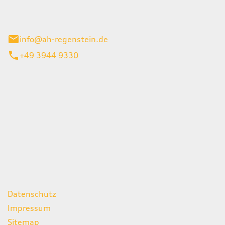
el 1
enburg
info@ah-regenstein.de
+49 3944 9330
iten
itag
07:00 - 18:00 Uhr
08:00 - 13:00 Uhr
geschlossen
ks
Datenschutz
Impressum
Sitemap