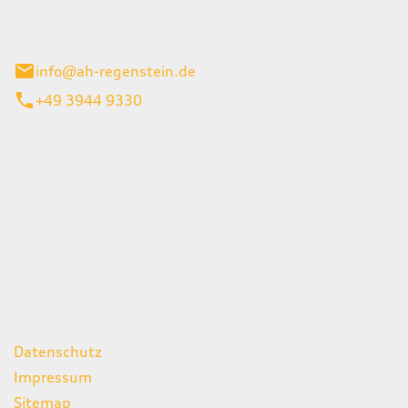
el 1
enburg
info@ah-regenstein.de
+49 3944 9330
iten
itag
07:00 - 18:00 Uhr
08:00 - 13:00 Uhr
geschlossen
ks
Datenschutz
Impressum
Sitemap