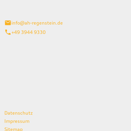
el 1
enburg
info@ah-regenstein.de
+49 3944 9330
iten
itag
07:00 - 18:00 Uhr
08:00 - 13:00 Uhr
geschlossen
ks
Datenschutz
Impressum
Sitemap