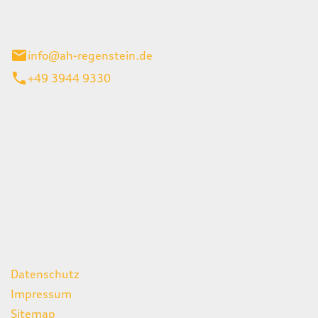
el 1
enburg
info@ah-regenstein.de
+49 3944 9330
iten
itag
07:00 - 18:00 Uhr
08:00 - 13:00 Uhr
geschlossen
ks
Datenschutz
Impressum
Sitemap