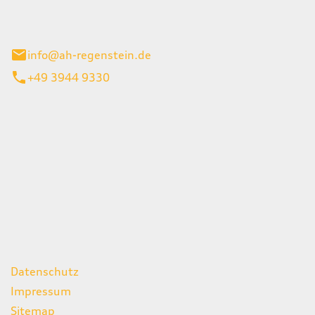
el 1
enburg
info@ah-regenstein.de
+49 3944 9330
iten
itag
07:00 - 18:00 Uhr
08:00 - 13:00 Uhr
geschlossen
ks
Datenschutz
Impressum
Sitemap