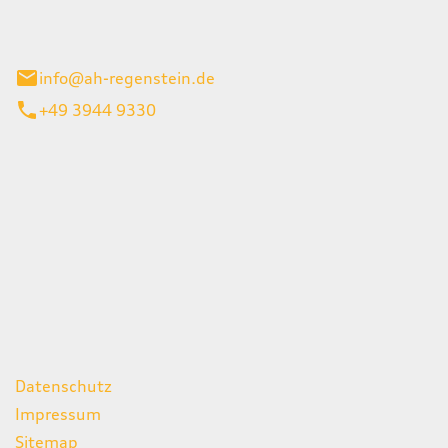
el 1
enburg
info@ah-regenstein.de
+49 3944 9330
iten
itag
07:00 - 18:00 Uhr
08:00 - 13:00 Uhr
geschlossen
ks
Datenschutz
Impressum
Sitemap