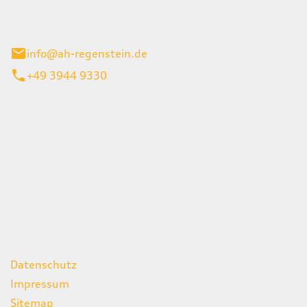
el 1
enburg
info@ah-regenstein.de
+49 3944 9330
iten
itag
07:00 - 18:00 Uhr
08:00 - 13:00 Uhr
geschlossen
ks
Datenschutz
Impressum
Sitemap