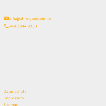
el 1
enburg
info@ah-regenstein.de
+49 3944 9330
iten
itag
07:00 - 18:00 Uhr
08:00 - 13:00 Uhr
geschlossen
ks
Datenschutz
Impressum
Sitemap