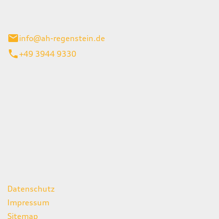
el 1
enburg
info@ah-regenstein.de
+49 3944 9330
iten
itag
07:00 - 18:00 Uhr
08:00 - 13:00 Uhr
geschlossen
ks
Datenschutz
Impressum
Sitemap