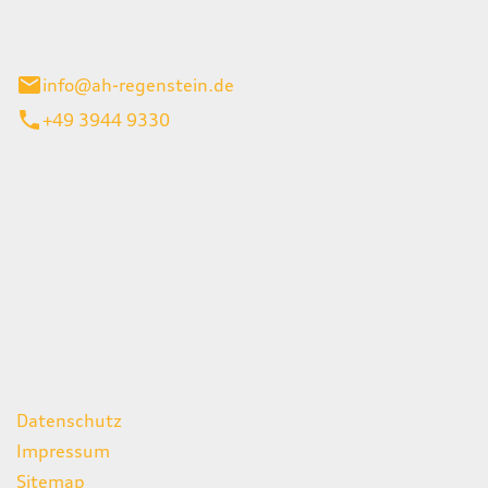
el 1
enburg
info@ah-regenstein.de
+49 3944 9330
iten
itag
07:00 - 18:00 Uhr
08:00 - 13:00 Uhr
geschlossen
ks
Datenschutz
Impressum
Sitemap