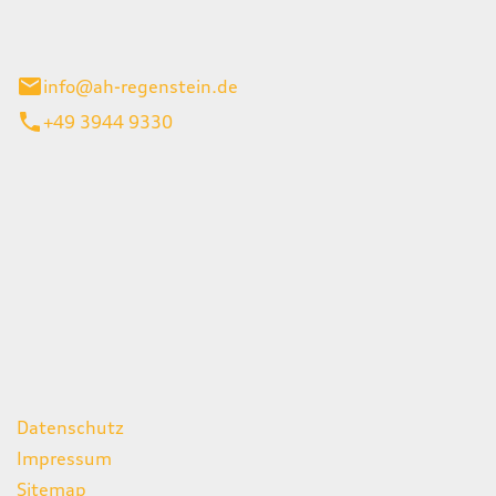
el 1
enburg
info@ah-regenstein.de
+49 3944 9330
iten
itag
07:00 - 18:00 Uhr
08:00 - 13:00 Uhr
geschlossen
ks
Datenschutz
Impressum
Sitemap