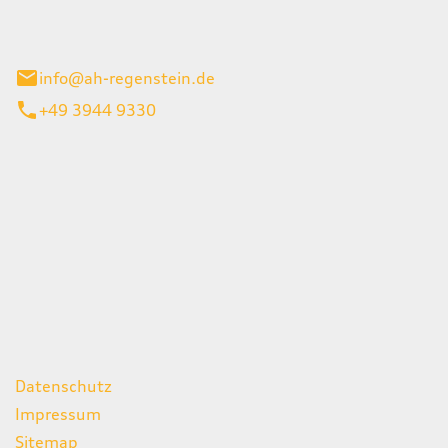
el 1
enburg
info@ah-regenstein.de
+49 3944 9330
iten
itag
07:00 - 18:00 Uhr
08:00 - 13:00 Uhr
geschlossen
ks
Datenschutz
Impressum
Sitemap