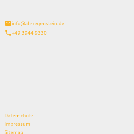
el 1
enburg
info@ah-regenstein.de
+49 3944 9330
iten
itag
07:00 - 18:00 Uhr
08:00 - 13:00 Uhr
geschlossen
ks
Datenschutz
Impressum
Sitemap