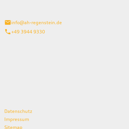
el 1
enburg
info@ah-regenstein.de
+49 3944 9330
iten
itag
07:00 - 18:00 Uhr
08:00 - 13:00 Uhr
geschlossen
ks
Datenschutz
Impressum
Sitemap