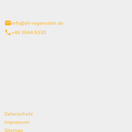
el 1
enburg
info@ah-regenstein.de
+49 3944 9330
iten
itag
07:00 - 18:00 Uhr
08:00 - 13:00 Uhr
geschlossen
ks
Datenschutz
Impressum
Sitemap