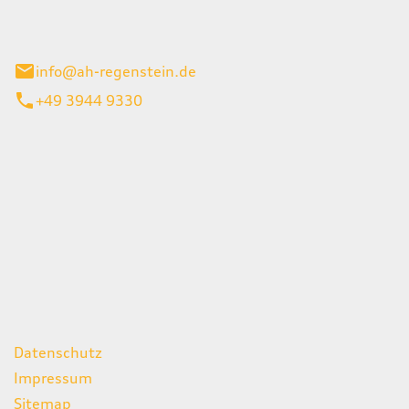
el 1
enburg
info@ah-regenstein.de
+49 3944 9330
iten
itag
07:00 - 18:00 Uhr
08:00 - 13:00 Uhr
geschlossen
ks
Datenschutz
Impressum
Sitemap