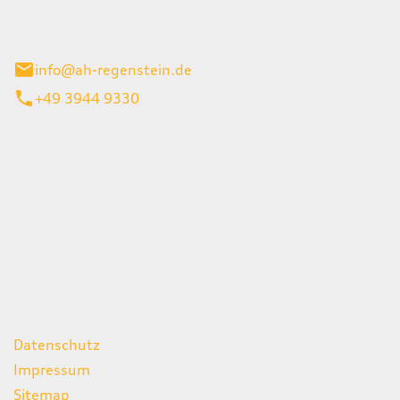
el 1
enburg
info@ah-regenstein.de
+49 3944 9330
iten
itag
07:00 - 18:00 Uhr
08:00 - 13:00 Uhr
geschlossen
ks
Datenschutz
Impressum
Sitemap