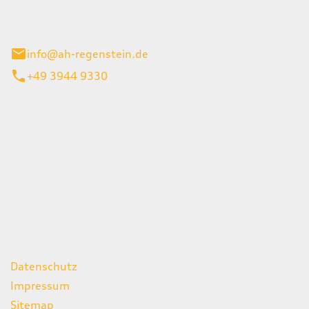
el 1
enburg
info@ah-regenstein.de
+49 3944 9330
iten
itag
07:00 - 18:00 Uhr
08:00 - 13:00 Uhr
geschlossen
ks
Datenschutz
Impressum
Sitemap