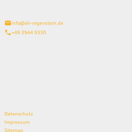
el 1
enburg
info@ah-regenstein.de
+49 3944 9330
iten
itag
07:00 - 18:00 Uhr
08:00 - 13:00 Uhr
geschlossen
ks
Datenschutz
Impressum
Sitemap