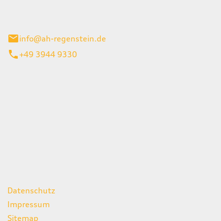
el 1
enburg
info@ah-regenstein.de
+49 3944 9330
iten
itag
07:00 - 18:00 Uhr
08:00 - 13:00 Uhr
geschlossen
ks
Datenschutz
Impressum
Sitemap