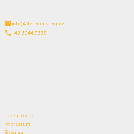
el 1
enburg
info@ah-regenstein.de
+49 3944 9330
iten
itag
07:00 - 18:00 Uhr
08:00 - 13:00 Uhr
geschlossen
ks
Datenschutz
Impressum
Sitemap