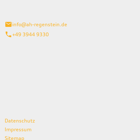
el 1
enburg
info@ah-regenstein.de
+49 3944 9330
iten
itag
07:00 - 18:00 Uhr
08:00 - 13:00 Uhr
geschlossen
ks
Datenschutz
Impressum
Sitemap