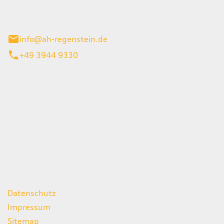
el 1
enburg
info@ah-regenstein.de
+49 3944 9330
iten
itag
07:00 - 18:00 Uhr
08:00 - 13:00 Uhr
geschlossen
ks
Datenschutz
Impressum
Sitemap