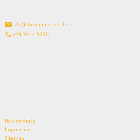
el 1
enburg
info@ah-regenstein.de
+49 3944 9330
iten
itag
07:00 - 18:00 Uhr
08:00 - 13:00 Uhr
geschlossen
ks
Datenschutz
Impressum
Sitemap