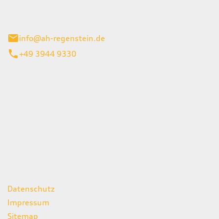
el 1
enburg
info@ah-regenstein.de
+49 3944 9330
iten
itag
07:00 - 18:00 Uhr
08:00 - 13:00 Uhr
geschlossen
ks
Datenschutz
Impressum
Sitemap