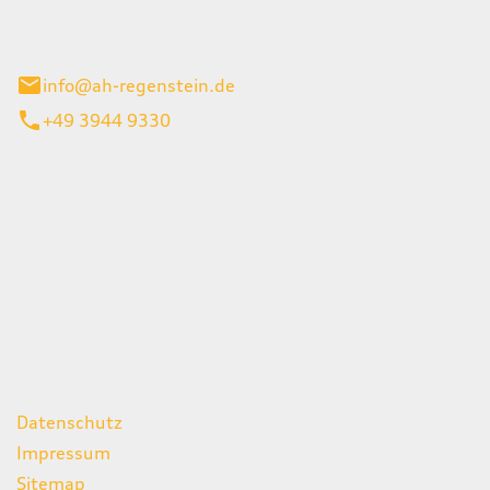
el 1
enburg
info@ah-regenstein.de
+49 3944 9330
iten
itag
07:00 - 18:00 Uhr
08:00 - 13:00 Uhr
geschlossen
ks
Datenschutz
Impressum
Sitemap