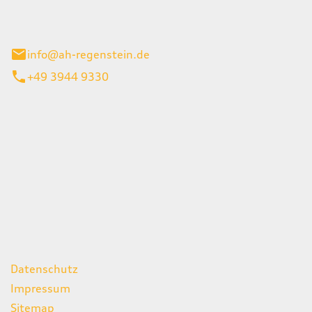
el 1
enburg
info@ah-regenstein.de
+49 3944 9330
iten
itag
07:00 - 18:00 Uhr
08:00 - 13:00 Uhr
geschlossen
ks
Datenschutz
Impressum
Sitemap