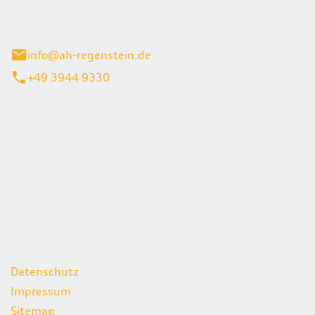
el 1
enburg
info@ah-regenstein.de
+49 3944 9330
iten
itag
07:00 - 18:00 Uhr
08:00 - 13:00 Uhr
geschlossen
ks
Datenschutz
Impressum
Sitemap