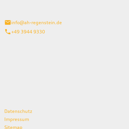
el 1
enburg
info@ah-regenstein.de
+49 3944 9330
iten
itag
07:00 - 18:00 Uhr
08:00 - 13:00 Uhr
geschlossen
ks
Datenschutz
Impressum
Sitemap