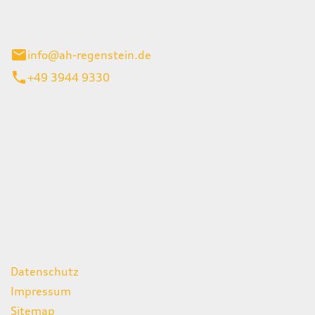
el 1
enburg
info@ah-regenstein.de
+49 3944 9330
iten
itag
07:00 - 18:00 Uhr
08:00 - 13:00 Uhr
geschlossen
ks
Datenschutz
Impressum
Sitemap