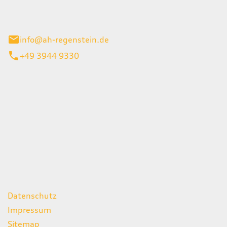
el 1
enburg
info@ah-regenstein.de
+49 3944 9330
iten
itag
07:00 - 18:00 Uhr
08:00 - 13:00 Uhr
geschlossen
ks
Datenschutz
Impressum
Sitemap