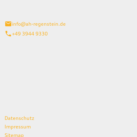
el 1
enburg
info@ah-regenstein.de
+49 3944 9330
iten
itag
07:00 - 18:00 Uhr
08:00 - 13:00 Uhr
geschlossen
ks
Datenschutz
Impressum
Sitemap