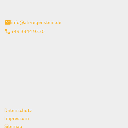
el 1
enburg
info@ah-regenstein.de
+49 3944 9330
iten
itag
07:00 - 18:00 Uhr
08:00 - 13:00 Uhr
geschlossen
ks
Datenschutz
Impressum
Sitemap