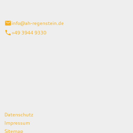
el 1
enburg
info@ah-regenstein.de
+49 3944 9330
iten
itag
07:00 - 18:00 Uhr
08:00 - 13:00 Uhr
geschlossen
ks
Datenschutz
Impressum
Sitemap