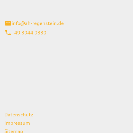
el 1
enburg
info@ah-regenstein.de
+49 3944 9330
iten
itag
07:00 - 18:00 Uhr
08:00 - 13:00 Uhr
geschlossen
ks
Datenschutz
Impressum
Sitemap