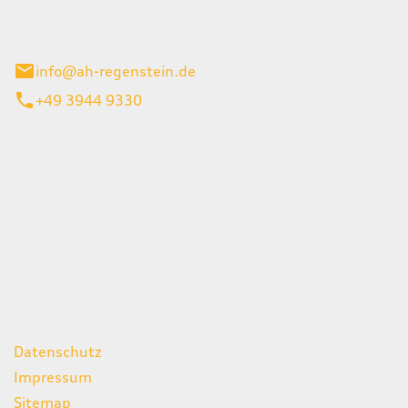
el 1
enburg
info@ah-regenstein.de
+49 3944 9330
iten
itag
07:00 - 18:00 Uhr
08:00 - 13:00 Uhr
geschlossen
ks
Datenschutz
Impressum
Sitemap