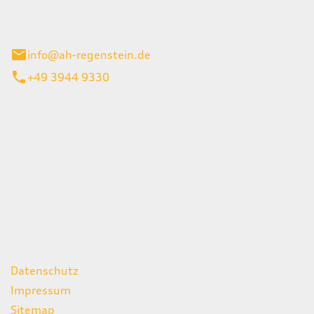
el 1
enburg
info@ah-regenstein.de
+49 3944 9330
iten
itag
07:00 - 18:00 Uhr
08:00 - 13:00 Uhr
geschlossen
ks
Datenschutz
Impressum
Sitemap