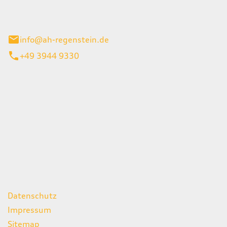
el 1
enburg
info@ah-regenstein.de
+49 3944 9330
iten
itag
07:00 - 18:00 Uhr
08:00 - 13:00 Uhr
geschlossen
ks
Datenschutz
Impressum
Sitemap