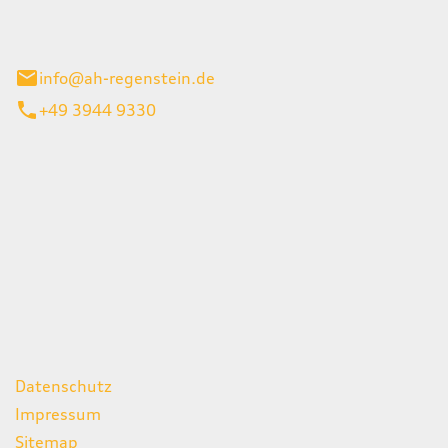
el 1
enburg
info@ah-regenstein.de
+49 3944 9330
iten
itag
07:00 - 18:00 Uhr
08:00 - 13:00 Uhr
geschlossen
ks
Datenschutz
Impressum
Sitemap