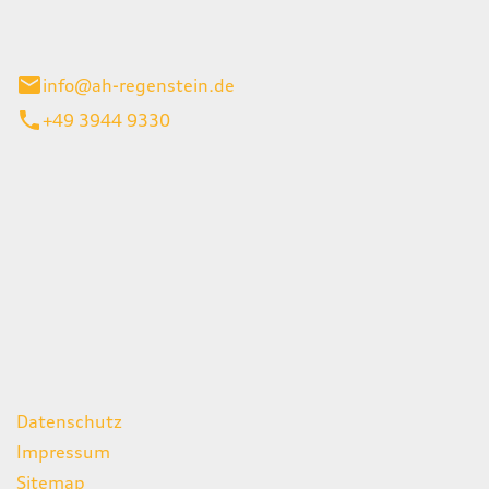
el 1
enburg
info@ah-regenstein.de
+49 3944 9330
iten
itag
07:00 - 18:00 Uhr
08:00 - 13:00 Uhr
geschlossen
ks
Datenschutz
Impressum
Sitemap