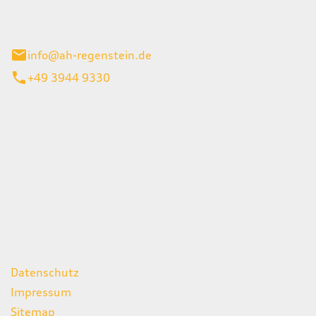
el 1
enburg
info@ah-regenstein.de
+49 3944 9330
iten
itag
07:00 - 18:00 Uhr
08:00 - 13:00 Uhr
geschlossen
ks
Datenschutz
Impressum
Sitemap