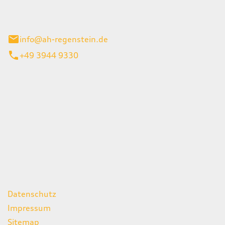
el 1
enburg
info@ah-regenstein.de
+49 3944 9330
iten
itag
07:00 - 18:00 Uhr
08:00 - 13:00 Uhr
geschlossen
ks
Datenschutz
Impressum
Sitemap