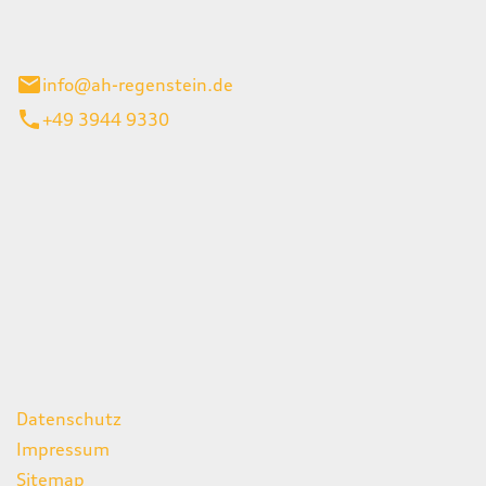
el 1
enburg
info@ah-regenstein.de
+49 3944 9330
iten
itag
07:00 - 18:00 Uhr
08:00 - 13:00 Uhr
geschlossen
ks
Datenschutz
Impressum
Sitemap