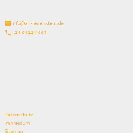
el 1
enburg
info@ah-regenstein.de
+49 3944 9330
iten
itag
07:00 - 18:00 Uhr
08:00 - 13:00 Uhr
geschlossen
ks
Datenschutz
Impressum
Sitemap